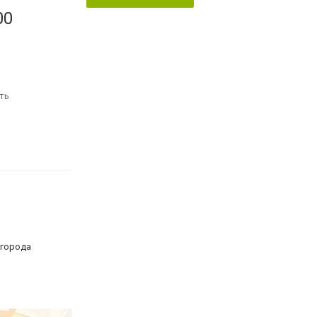
00
ть
 города