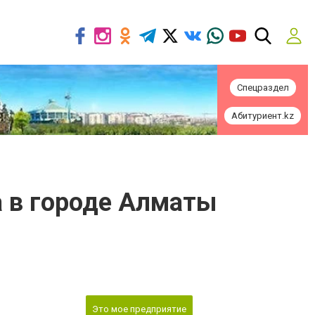
Спецраздел
Абитуриент.kz
 в городе Алматы
Это мое предприятие