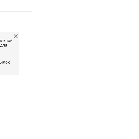
ельной
 для
сылок