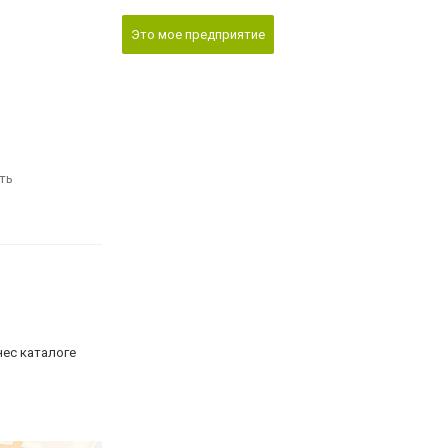
Это мое предприятие
ть
нес каталоге