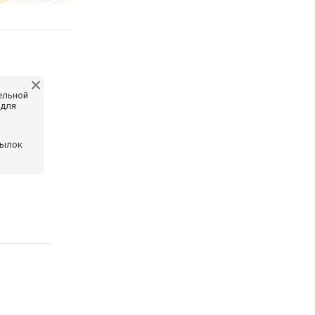
ельной
 для
сылок