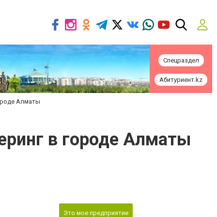
Спецраздел
Абитуриент.kz
 городе Алматы
йтеринг в городе Алматы
Это мое предприятие