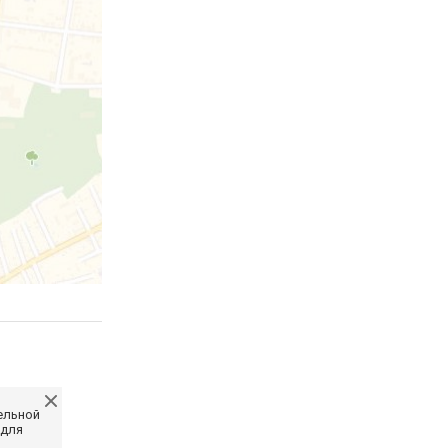
ельной
 для