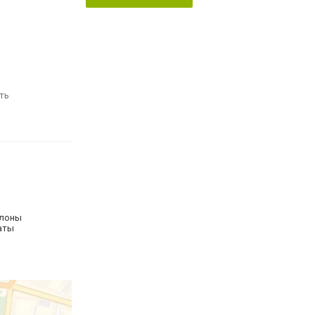
ть
алоны
маты