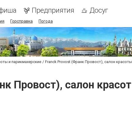
фиша
Предприятия
Досуг
ия
Горсправка
Погода
оты и парикмахерские
Franck Provost (Франк Провост), салон красот
анк Провост), салон крас