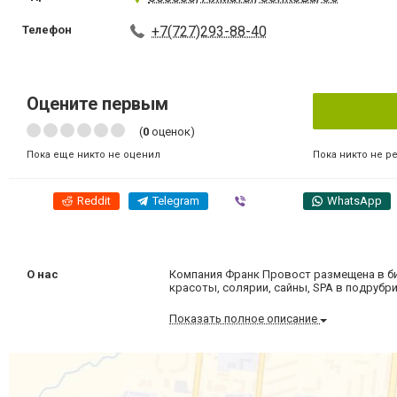
Телефон
+7(727)293-88-40
Оцените первым
(
0
оценок)
Пока никто не р
Пока еще никто не оценил
Reddit
Telegram
Viber
WhatsApp
О нас
Компания Франк Провост размещена в би
красоты, солярии, сайны, SPA в подруб
Показать полное описание