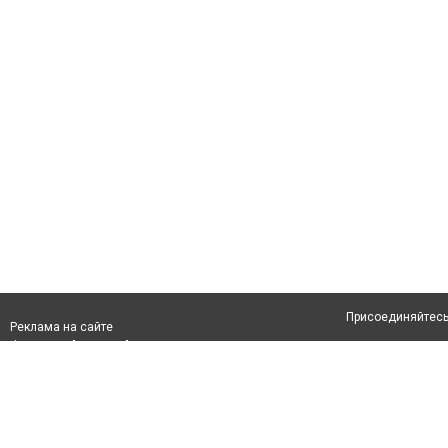
Присоединяйтесь 
Реклама на сайте
Франшиза "CitySites"
Авторы проекта
info@inalmaty.kz
О проекте
Телефон: +7 (700) 978 78 35