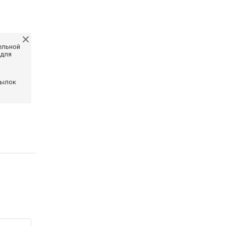
ельной
 для
сылок