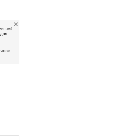
ельной
 для
сылок