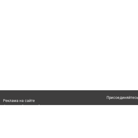
Присоединяйтесь 
Реклама на сайте
Франшиза "CitySites"
Авторы проекта
info@inalmaty.kz
О проекте
Телефон: +7 (700) 978 78 35