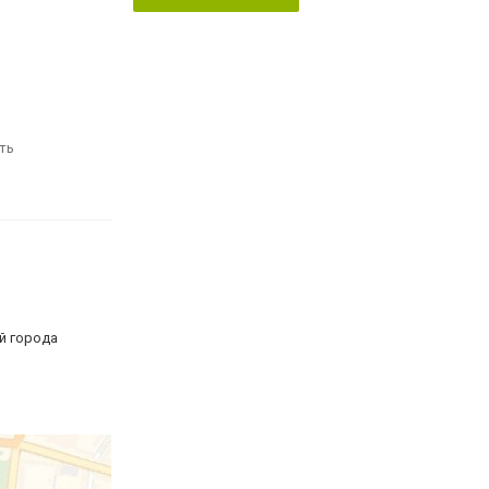
ть
й города