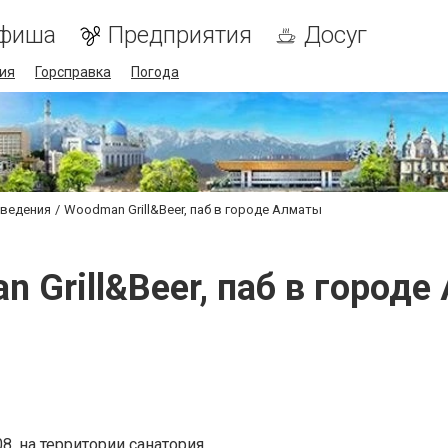
фиша
Предприятия
Досуг
ия
Горсправка
Погода
аведения
Woodman Grill&Beer, паб в городе Алматы
 Grill&Beer, паб в город
8, на территории санатория