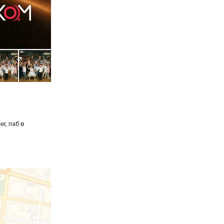
r, паб в