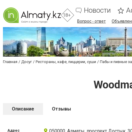
Новости
А
18+
Вопрос - ответ
Объявлен
Главная
Досуг
Рестораны, кафе, пиццерии, суши
Пабы и пивные з
Woodman
Описание
Отзывы
Адрес
050000, Алматы, проспект Достык, 30