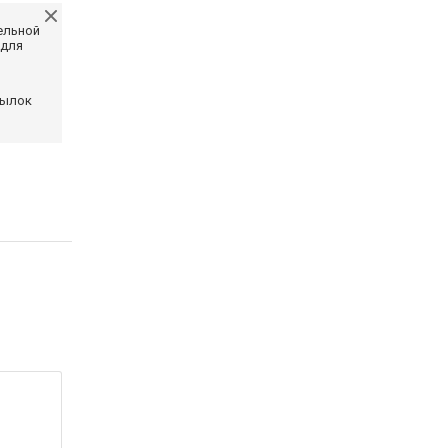
ельной
 для
сылок