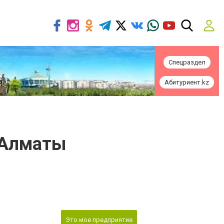
Спецраздел
Абитуриент.kz
е Алматы
Это мое предприятие