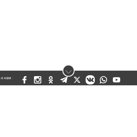
к нам :
 KZ03VPY00015301 от 25 сентября 2019 года
ены. Ретрансляция и цитирование материалов разрешается при указании ги
кста