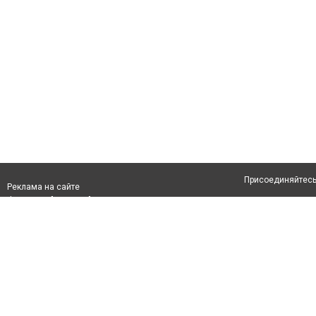
Присоединяйтесь 
Реклама на сайте
Франшиза "CitySites"
Авторы проекта
info@inalmaty.kz
О проекте
Телефон: +7 (700) 978 78 35
Свидетельство №
Все права защищ
первом абзаце те