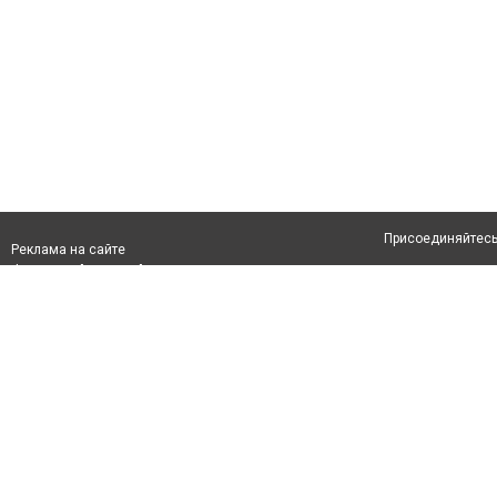
Присоединяйтесь 
Реклама на сайте
Франшиза "CitySites"
Авторы проекта
info@inalmaty.kz
О проекте
Телефон: +7 (700) 978 78 35
Свидетельство №
Все права защищ
первом абзаце те
Политика конфид