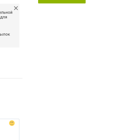
ельной
 для
сылок