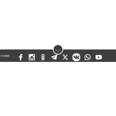
к нам :
 KZ03VPY00015301 от 25 сентября 2019 года
ены. Ретрансляция и цитирование материалов разрешается при указании ги
кста
енциальности
Правила сайта
Правила классифайд