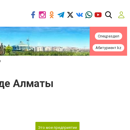
Спецраздел
Абитуриент.kz
ы
оде Алматы
Это мое предприятие