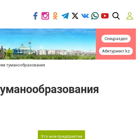
Спецраздел
Абитуриент.kz
тем туманообразования
туманообразования
Это мое предприятие