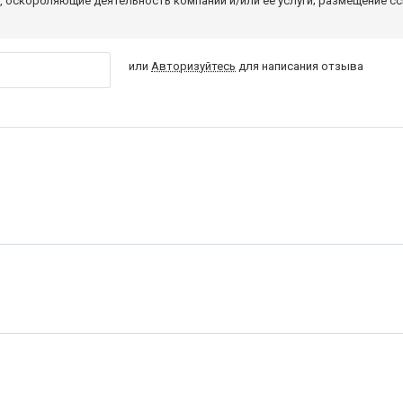
 оскорбляющие деятельность компании и/или ее услуги; размещение с
или
Авторизуйтесь
для написания отзыва