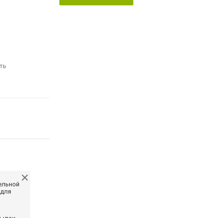
ть
ельной
 для