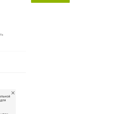
ть
ельной
 для