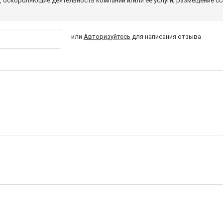
 оскорбляющие деятельность компании и/или ее услуги; размещение с
или
Авторизуйтесь
для написания отзыва