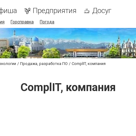
фиша
Предприятия
Досуг
ия
Горсправка
Погода
хнологии
Продажа, разработка ПО
ComplIT, компания
ComplIT, компания