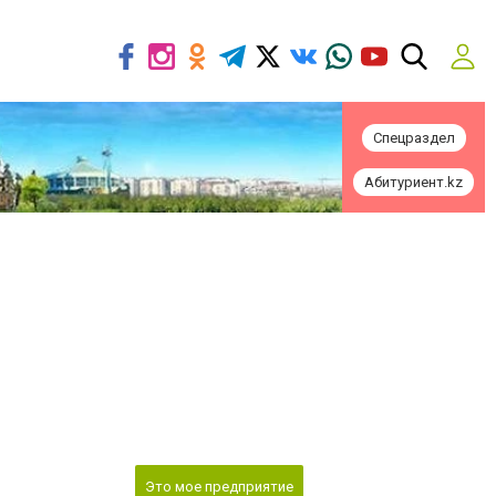
Спецраздел
Абитуриент.kz
Это мое предприятие