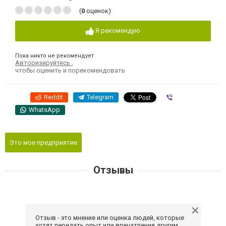
(
0
оценок)
Я рекомендую
Пока никто не рекомендует
Авторизируйтесь
,
чтобы оценить и порекомендовать
Reddit
Telegram
Viber
WhatsApp
Это мое предприятие
Отзывы
Отзыв - это мнение или оценка людей, которые
хотят передать опыт или впечатления другим