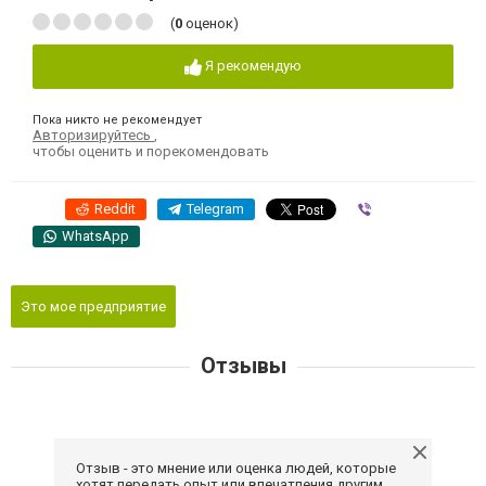
(
0
оценок)
Я рекомендую
Пока никто не рекомендует
Авторизируйтесь
,
чтобы оценить и порекомендовать
Reddit
Telegram
Viber
WhatsApp
Это мое предприятие
Отзывы
Отзыв - это мнение или оценка людей, которые
хотят передать опыт или впечатления другим