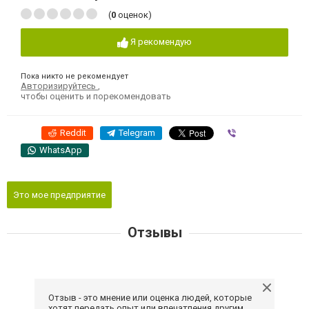
(
0
оценок)
Я рекомендую
Пока никто не рекомендует
Авторизируйтесь
,
чтобы оценить и порекомендовать
Reddit
Telegram
Viber
WhatsApp
Это мое предприятие
Отзывы
Отзыв - это мнение или оценка людей, которые
хотят передать опыт или впечатления другим