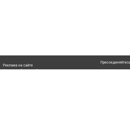
Присоединяйтесь 
Реклама на сайте
Франшиза "CitySites"
Авторы проекта
info@inalmaty.kz
О проекте
Телефон: +7 (700) 978 78 35
Свидетельство №
Все права защищ
первом абзаце те
Политика конфид