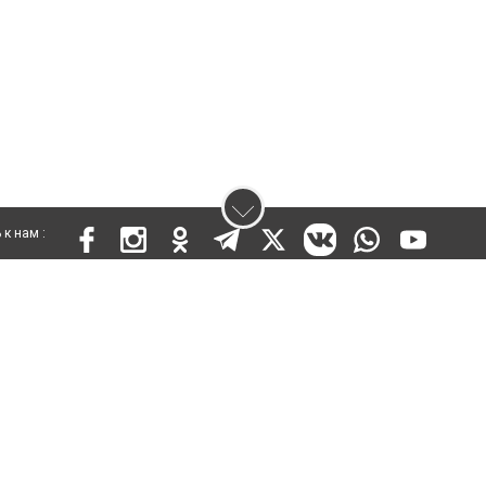
к нам :
 KZ03VPY00015301 от 25 сентября 2019 года
ены. Ретрансляция и цитирование материалов разрешается при указании ги
кста
енциальности
Правила сайта
Правила классифайд