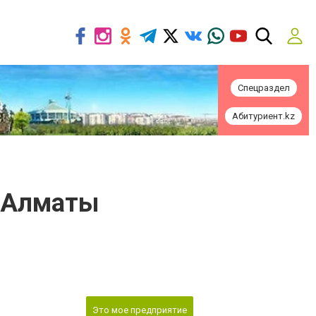
Спецраздел
Абитуриент.kz
е Алматы
Это мое предприятие