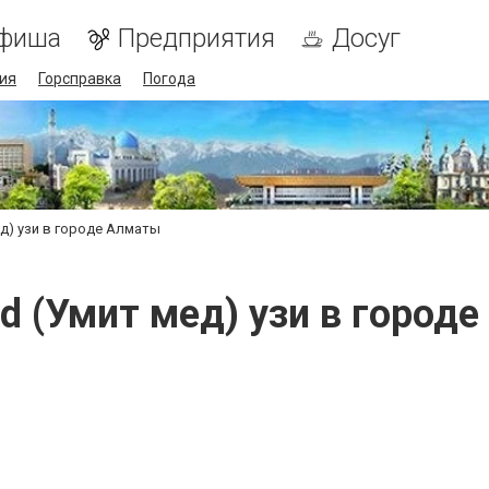
фиша
Предприятия
Досуг
ия
Горсправка
Погода
ед) узи в городе Алматы
d (Умит мед) узи в город