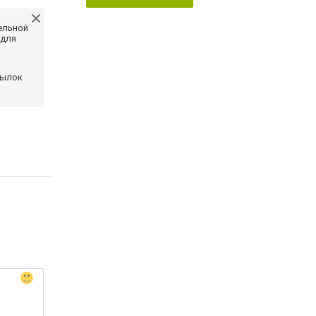
ельной
 для
сылок