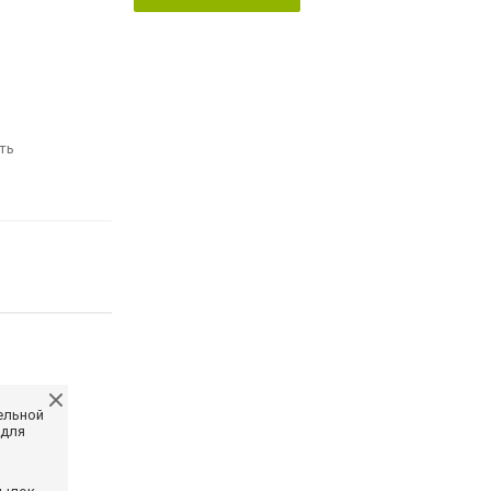
ть
ельной
 для