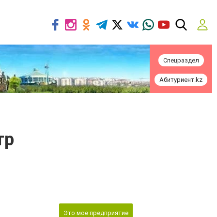
Спецраздел
Абитуриент.kz
тр
Это мое предприятие