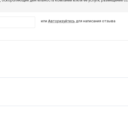
 оскорбляющие деятельность компании и/или ее услуги; размещение с
или
Авторизуйтесь
для написания отзыва