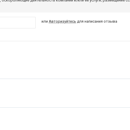
 оскорбляющие деятельность компании и/или ее услуги; размещение с
или
Авторизуйтесь
для написания отзыва