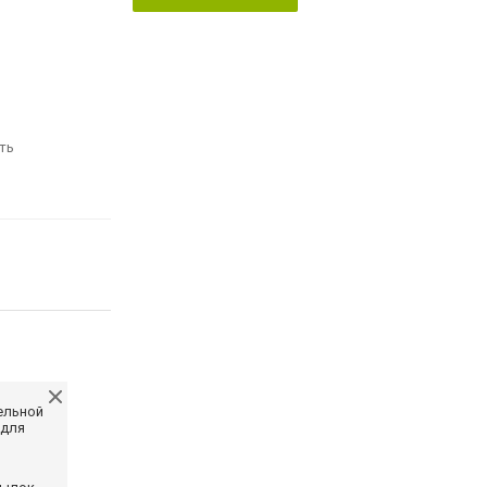
ть
ельной
 для