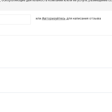
 оскорбляющие деятельность компании и/или ее услуги; размещение с
или
Авторизуйтесь
для написания отзыва