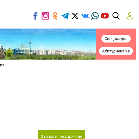
Спецраздел
Абитуриент.kz
ния
Это мое предприятие