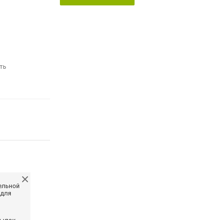
ть
ельной
 для