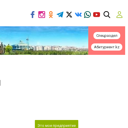
Спецраздел
Абитуриент.kz
я
Это мое предприятие