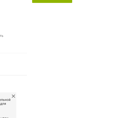
ть
ельной
 для