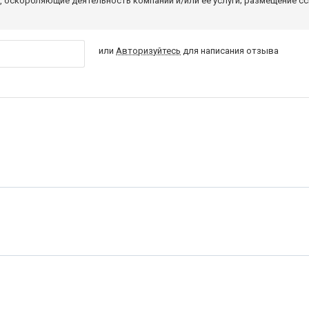
 оскорбляющие деятельность компании и/или ее услуги; размещение с
или
Авторизуйтесь
для написания отзыва