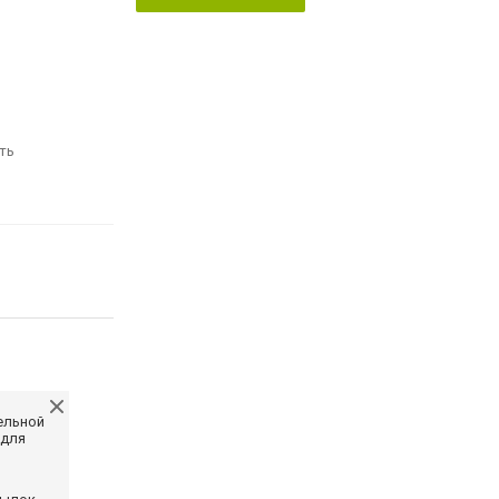
ть
ельной
 для