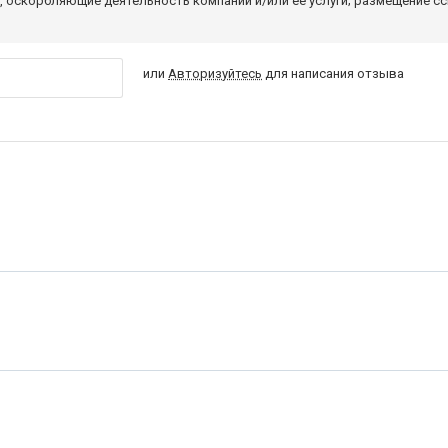
 оскорбляющие деятельность компании и/или ее услуги; размещение с
или
Авторизуйтесь
для написания отзыва