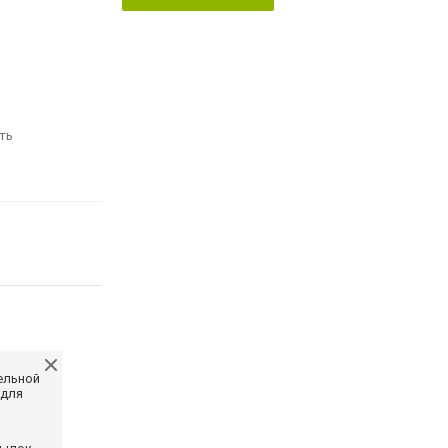
ть
ельной
 для