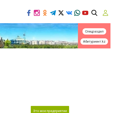
Спецраздел
Абитуриент.kz
Это мое предприятие