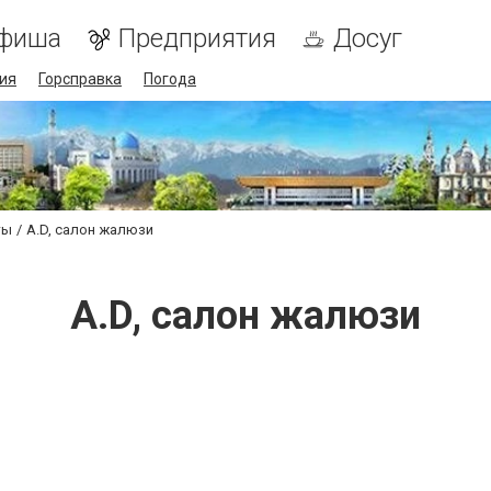
фиша
Предприятия
Досуг
ия
Горсправка
Погода
ты
A.D, салон жалюзи
A.D, салон жалюзи