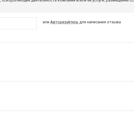
 оскорбляющие деятельность компании и/или ее услуги; размещение с
или
Авторизуйтесь
для написания отзыва