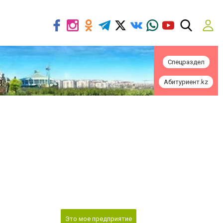
Спецраздел
Абитуриент.kz
Это мое предприятие