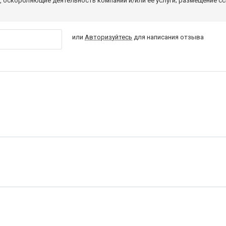
 оскорбляющие деятельность компании и/или ее услуги; размещение с
или
Авторизуйтесь
для написания отзыва