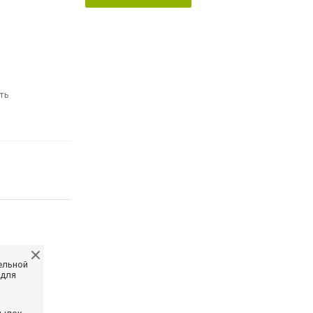
ть
ельной
 для