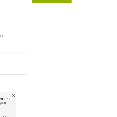
ть
ельной
 для