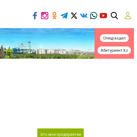
Спецраздел
Абитуриент.kz
Это мое предприятие