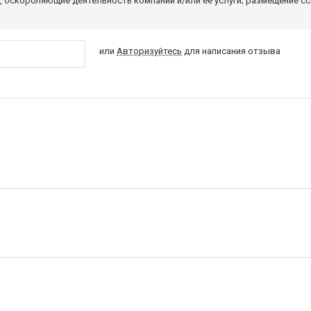
 оскорбляющие деятельность компании и/или ее услуги; размещение с
или
Авторизуйтесь
для написания отзыва