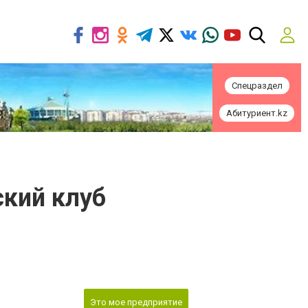
Спецраздел
Абитуриент.kz
ский клуб
Это мое предприятие