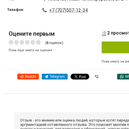
Телефон
+7 (707)507-12-34
Оцените первым
2 просмот
(
0
оценок)
Пока еще никто не оценил
Пока никто не р
Reddit
Telegram
Viber
W
Отзыв - это мнение или оценка людей, которые хотят перед
аргументацией оставленного отзыва. Это поможет многим 
оценок и рецензий, для вопросов и обсуждений - используй