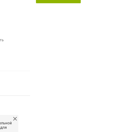
ть
ельной
 для