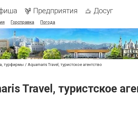
фиша
Предприятия
Досуг
ия
Горсправка
Погода
ва, турфирмы
Aquamaris Travel, туристское агентство
ris Travel, туристское аг