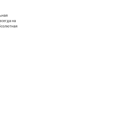
льная
всегда на
абсолютная