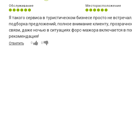
Обслуживание
Месторасположение
Я такого сервиса в туристическом бизнесе просто не встреча
подборка предложений, полное внимание клиенту, прозрачнос
связи, даже ночью в ситуациях форс-мажора включается в по
рекомендация!
0
0
Ответить