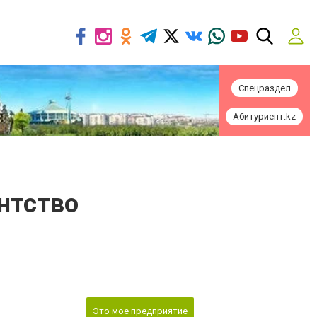
Спецраздел
Абитуриент.kz
ентство
Это мое предприятие