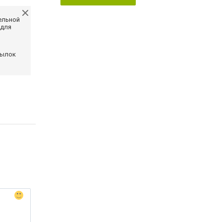
ельной
 для
сылок