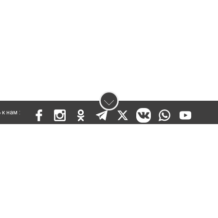
к нам :
 KZ03VPY00015301 от 25 сентября 2019 года
ены. Ретрансляция и цитирование материалов разрешается при указании ги
кста
енциальности
Правила сайта
Правила классифайд