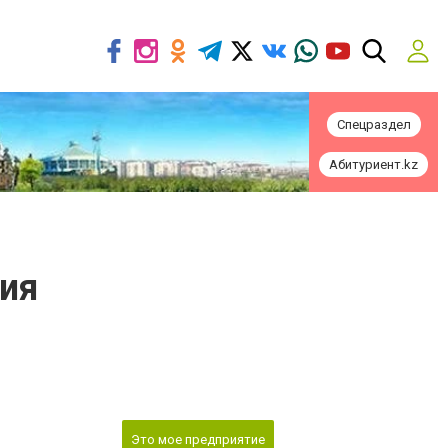
Спецраздел
Абитуриент.kz
ния
Это мое предприятие