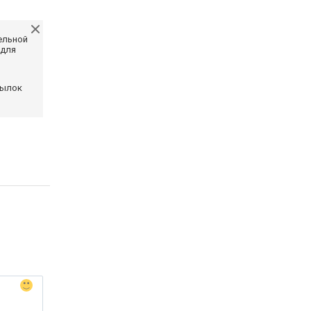
ельной
 для
сылок