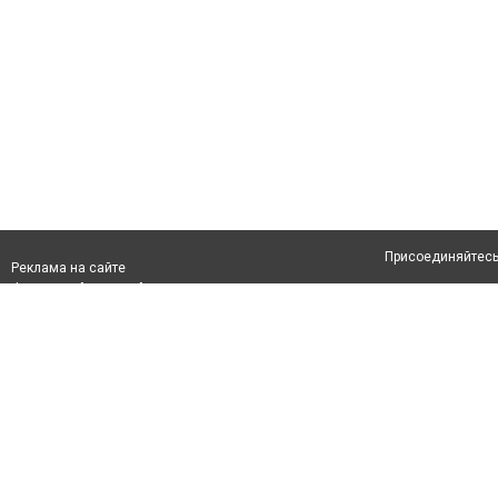
Присоединяйтесь 
Реклама на сайте
Франшиза "CitySites"
Авторы проекта
info@inalmaty.kz
О проекте
Телефон: +7 (700) 978 78 35
Свидетельство №
Все права защищ
первом абзаце те
Политика конфид