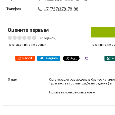
Телефон
+7 (727)378-78-88
Оцените первым
(
0
оценок)
Пока никто не р
Пока еще никто не оценил
Reddit
Telegram
Viber
W
О нас
Организация размещена в бизнес каталог
Турагенства,гостиницы,базы отдыха ) в 
Показать полное описание