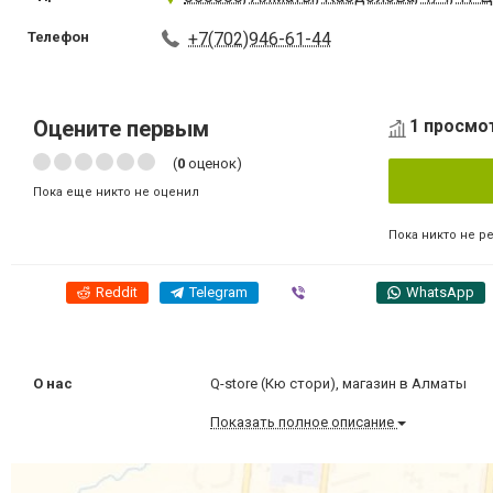
Телефон
+7(702)946-61-44
Оцените первым
1 просмот
(
0
оценок)
Пока еще никто не оценил
Пока никто не р
Reddit
Telegram
Viber
WhatsApp
О нас
Q-store (Кю стори), магазин в Алматы
Показать полное описание