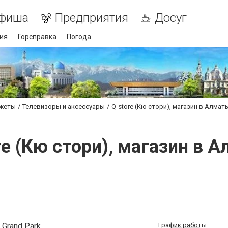
фиша
Предприятия
Досуг
ия
Горсправка
Погода
джеты
Телевизоры и аксессуары
Q-store (Кю стори), магазин в Алмат
re (Кю стори), магазин в 
 Grand Park
График работы