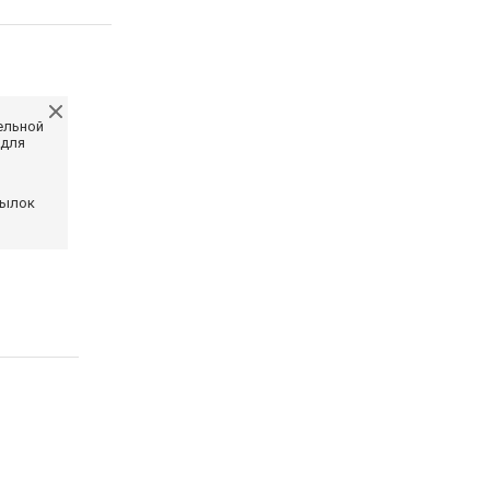
ельной
 для
сылок