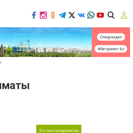
Спецраздел
Абитуриент.kz
ы
Алматы
Это мое предприятие