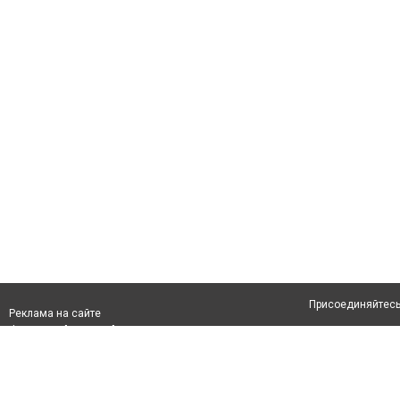
Присоединяйтесь 
Реклама на сайте
Франшиза "CitySites"
Авторы проекта
info@inalmaty.kz
О проекте