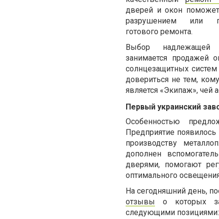
дверей и окон
поможет
разрушением или 
готового ремонта.
Выбор надлежащей к
занимается продажей ок
солнцезащитных систем 
довериться не тем, ком
является «Экипаж», чей 
Первый украинский зав
Особенностью предло
Предприятие появилось 
производству металло
дополнен вспомогател
дверями, помогают рег
оптимального освещения
На сегодняшний день, пос
отзывы
о которых зас
следующими позициями
: