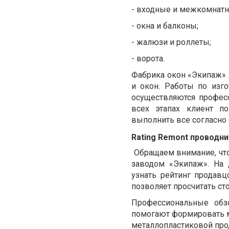
-
входные и межкомнатн
-
окна и балконы;
-
жалюзи и роллеты;
-
ворота.
Фабрика окон «Экипаж» д
и окон. Работы по изг
осуществляются профес
всех этапах клиент п
выполнить все согласно
Rating Remont проводн
Обращаем внимание, что 
заводом «Экипаж». На 
узнать рейтинг продав
позволяет просчитать ст
Профессиональные обзор
помогают формировать м
металлопластиковой про