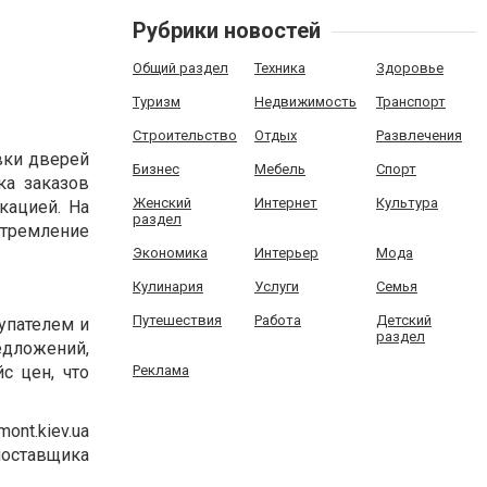
Рубрики новостей
Общий раздел
Техника
Здоровье
Туризм
Недвижимость
Транспорт
Строительство
Отдых
Развлечения
вки дверей
Бизнес
Мебель
Спорт
ка заказов
Женский
Интернет
Культура
кацией. На
раздел
тремление
Экономика
Интерьер
Мода
Кулинария
Услуги
Семья
Путешествия
Работа
Детский
купателем и
раздел
едложений,
с цен, что
Реклама
nt.kiev.ua
поставщика