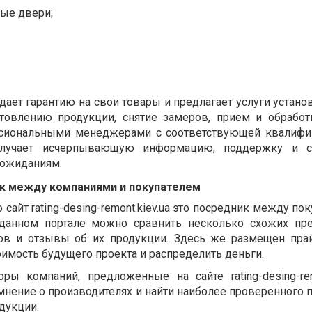
ые двери;
ает гарантию на свои товары и предлагает услуги устано
отовлению продукции, снятие замеров, прием и обработ
сиональными менеджерами с соответствующей квалифи
олучает исчерпывающую информацию, поддержку и с
 ожиданиям.
ик между компаниями и покупателем
сайт rating-desing-remont.kiev.ua это посредник между по
данном портале можно сравнить несколько схожих пр
цов и отзывы об их продукции. Здесь же размещен прай
оимость будущего проекта и распределить деньги.
ы компаний, предложенные на сайте rating-desing-remo
нение о производителях и найти наиболее проверенного 
дукции.