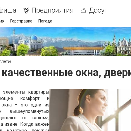
фиша
Предприятия
Досуг
ия
Горсправка
Погода
оллеты
 качественные окна, двер
е элементы квартиры
ляющие комфорт и
 окна – это одни из
х вышеупомянутых
защищают от взлома,
да извне. Когда важен
в квартире
, покупка