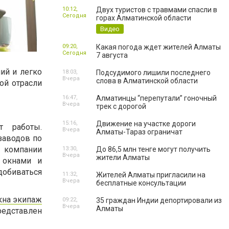
10:12,
Двух туристов с травмами спасли в
Сегодня
горах Алматинской области
Видео
09:20,
Какая погода ждет жителей Алматы
Сегодня
7 августа
ий и легко
18:03,
Подсудимого лишили последнего
Вчера
слова в Алматинской области
ой отрасли
16:47,
Алматинцы “перепутали” гоночный
Вчера
трек с дорогой
15:16,
Движение на участке дороги
т работы.
Вчера
Алматы-Тараз ограничат
заводов по
 компании
13:30,
До 86,5 млн тенге могут получить
Вчера
жители Алматы
 окнами и
добиваться
11:32,
Жителей Алматы пригласили на
Вчера
бесплатные консультации
кна экипаж
09:22,
35 граждан Индии депортировали из
Вчера
Алматы
едставлен