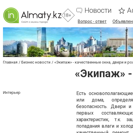
Новости
А
18+
Вопрос - ответ
Объявлен
Главная
Бизнес новости
«Экипаж» - качественные окна, двери и р
«Экипаж» -
Интерьер
Есть основополагающи
или дома, опреде
безопасность. Двери и
первых составляющи
характеристик, т.к. 
попадания влаги и холо
качественный
ремонт 