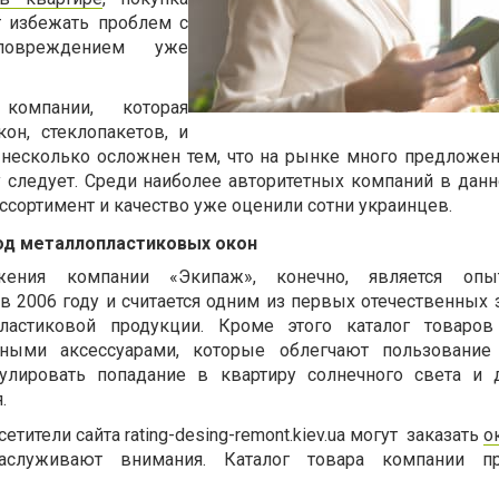
 избежать проблем с
повреждением уже
омпании, которая
он, стеклопакетов, и
несколько осложнен тем, что на рынке много предложен
у следует. Среди наиболее авторитетных компаний в данн
ассортимент и качество уже оценили сотни украинцев.
од металлопластиковых окон
жения компании «Экипаж», конечно, является опы
в 2006 году и считается одним из первых отечественных 
пластиковой продукции. Кроме этого каталог товаров
ьными аксессуарами, которые облегчают пользование
улировать попадание в квартиру солнечного света и 
.
етители сайта rating-desing-remont.kiev.ua могут заказать
о
луживают внимания. Каталог товара компании пр