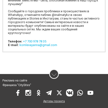
мнением. Вместе мы - сила, способная изменить наш город к
лучшему!"
Сообщайте о городских проблемах и происшествиях в
WhatsApp, отмечайте паблик @inalmatykz в своих
публикациях и Stories в Инстаграм, станьте частью активного
городского комьюнити! Самые интересные новости и
материалы будут опубликованы на сайте и в наших
социальных сетях. Мы ждем ваших сообщений
круглосуточно!
Телефон:
+7 700 978 78 35
E-mail:
komlevayanna@gmail.com
Реклама на сайте
Франшиза "CitySites"
Авторы проекта