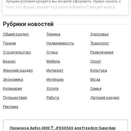
лучшие условия кредита вы можете оформить. Нужно начать с
того, что фраза „кредит под залог в Алматы” вводит всех в
заблуждение. Если обеспечением кредита или займа должен
быть объект, то кредитор (например, банк) устанавливает
Рубрики новостей
недвижимость в ипотеку...
Общий раздел
Техника
Здоровье
Туризм
Недвижимость
Транспорт
Строительство
Отдых
Развлечения
Бизнес
Мебель
Спорт
Женский раздел
Интернет
Культура
Экономика
Интерьер
Мода
Кулинария
Услуги
Семья
Путешествия
Работа
Детский раздел
Реклама
Промокод Арбуз 4000 ₸: JFXGD5AV для Freedom SuperApp