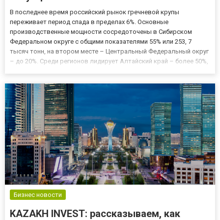
В последнее время российский рынок гречневой крупы
переживает период спада в пределах 6%. Основные
производственные мощности сосредоточены в Сибирском
Федеральном округе с общими показателями 55% или 253, 7
тысяч тонн, на втором месте – Центральный Федеральный округ
– до 20%. Среди регионов лидирует Алтайский край – более 50%,
далее следуют Орловская область – 10% и Башкирия – 7%.
Основные показатели внутреннего производства Анализ рынка
гречневой крупы в...
Бизнес новости
KAZAKH INVEST: рассказываем, как