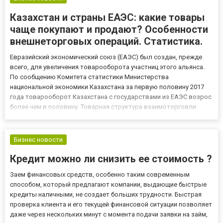
Казахстан и страны ЕАЭС: какие товары
чаще покупают и продают? Особенности
внешнеторговых операций. Статистика.
Евразийский экономический союз (ЕАЭС) был создан, прежде
всего, для увеличения товарооборота участниц этого альянса.
По сообщению Комитета статистики Министерства
национальной экономики Казахстана за первую половину 2017
года товарооборот Казахстана с государствами из ЕАЭС возрос
более чем в половину. Товарная структура взаимоторговли
стран ЕАЭС: Самым большим удельным весом в товарообороте
стран участниц союза обладают: минеральные продукты – 27,1%
от все...
Бизнес новости
Кредит можно ли снизить ее стоимость ?
Заем финансовых средств, особенно таким современным
способом, который предлагают компании, выдающие быстрые
кредиты наличными, не создает больших трудности. Быстрая
проверка клиента и его текущей финансовой ситуации позволяет
даже через нескольких минут с момента подачи заявки на займ,