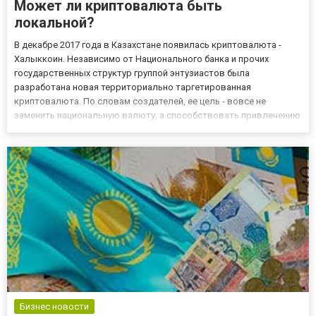
Может ли криптовалюта быть
локальной?
В декабре 2017 года в Казахстане появилась криптовалюта -
Халыккоин. Независимо от Национального банка и прочих
государственных структур группой энтузиастов была
разработана новая территориально таргетированная
криптовалюта. По словам создателей, ее цель - вовсе не
заменить национальную валюту, а способствовать привлечению
инвестиций в экономику страны, помочь развитию малого и
среднего бизнеса. Будучи геотаргетированной, Halykcoin
принадлежит населению Ре...
Бизнес новости