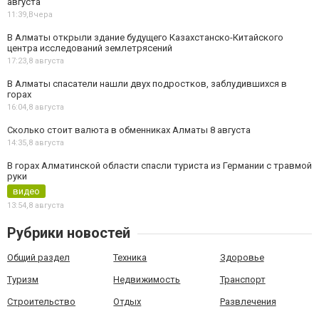
августа
11:39,
Вчера
В Алматы открыли здание будущего Казахстанско-Китайского
центра исследований землетрясений
17:23,
8 августа
В Алматы спасатели нашли двух подростков, заблудившихся в
горах
16:04,
8 августа
Сколько стоит валюта в обменниках Алматы 8 августа
14:35,
8 августа
В горах Алматинской области спасли туриста из Германии с травмой
руки
видео
13:54,
8 августа
Рубрики новостей
Общий раздел
Техника
Здоровье
Туризм
Недвижимость
Транспорт
Строительство
Отдых
Развлечения