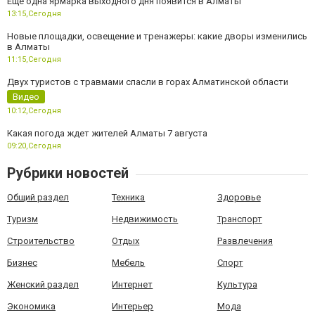
Еще одна ярмарка выходного дня появится в Алматы
13:15,
Сегодня
Новые площадки, освещение и тренажеры: какие дворы изменились
в Алматы
11:15,
Сегодня
Двух туристов с травмами спасли в горах Алматинской области
Видео
10:12,
Сегодня
Какая погода ждет жителей Алматы 7 августа
09:20,
Сегодня
Рубрики новостей
Общий раздел
Техника
Здоровье
Туризм
Недвижимость
Транспорт
Строительство
Отдых
Развлечения
Бизнес
Мебель
Спорт
Женский раздел
Интернет
Культура
Экономика
Интерьер
Мода