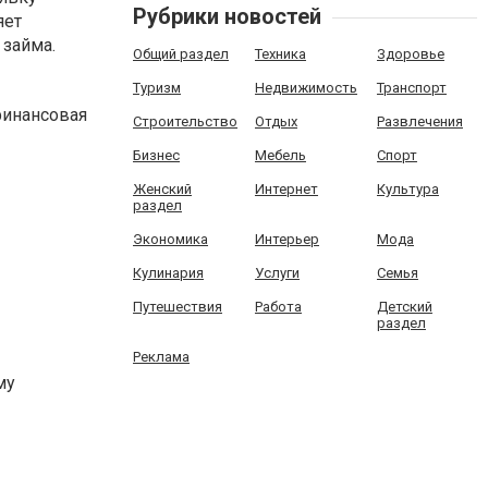
Рубрики новостей
яет
займа.
Общий раздел
Техника
Здоровье
Туризм
Недвижимость
Транспорт
финансовая
Строительство
Отдых
Развлечения
Бизнес
Мебель
Спорт
Женский
Интернет
Культура
раздел
Экономика
Интерьер
Мода
Кулинария
Услуги
Семья
Путешествия
Работа
Детский
раздел
Реклама
му