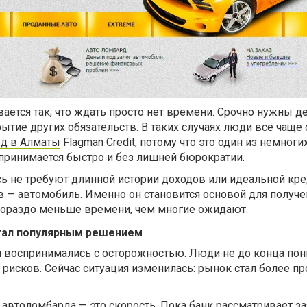
ается так, что ждать просто нет времени. Срочно нужны д
рытие других обязательств. В таких случаях люди всё чащ
д в Алматы
Flagman Credit, потому что это один из немноги
принимается быстро и без лишней бюрократии.
есь не требуют длинной истории доходов или идеальной кр
в — автомобиль. Именно он становится основой для получе
 гораздо меньше времени, чем многие ожидают.
тал популярным решением
 воспринимались с осторожностью. Люди не до конца пон
ь рисков. Сейчас ситуация изменилась: рынок стал более п
автоломбарда — это скорость. Пока банк рассматривает з