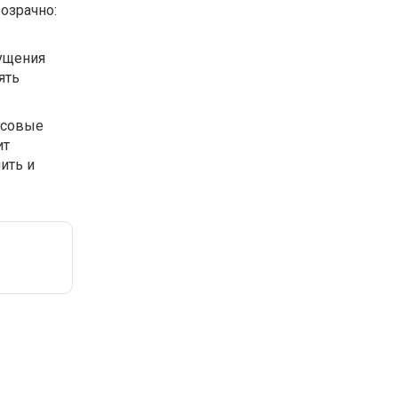
озрачно:
ущения
ять
ансовые
ит
ить и