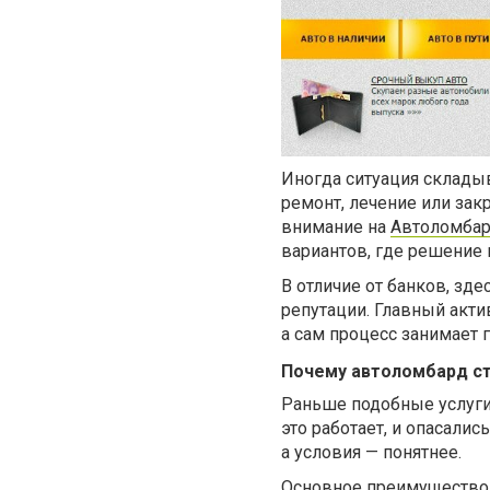
Иногда ситуация складыв
ремонт, лечение или зак
внимание на
Автоломбар
вариантов, где решение 
В отличие от банков, зд
репутации. Главный акти
а сам процесс занимает
Почему автоломбард с
Раньше подобные услуги
это работает, и опасалис
а условия — понятнее.
Основное преимущество 