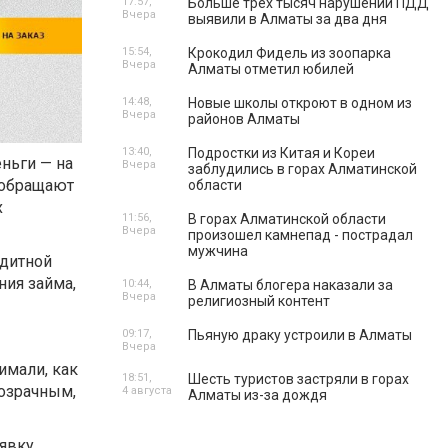
17:57,
Больше трех тысяч нарушений ПДД
Вчера
выявили в Алматы за два дня
15:54,
Крокодил Фидель из зоопарка
Вчера
Алматы отметил юбилей
14:48,
Новые школы откроют в одном из
Вчера
районов Алматы
13:40,
Подростки из Китая и Кореи
еньги — на
Вчера
заблудились в горах Алматинской
е обращают
области
х
11:56,
В горах Алматинской области
Вчера
произошел камнепад - пострадал
мужчина
едитной
ния займа,
10:44,
В Алматы блогера наказали за
Вчера
религиозный контент
09:17,
Пьяную драку устроили в Алматы
Вчера
имали, как
18:51,
Шесть туристов застряли в горах
розрачным,
4 августа
Алматы из-за дождя
аявку