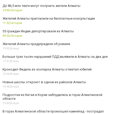
До 86,5 млн тенге могут получить жители Алматы
13:30,
Сегодня
Жителей Алматы пригласили на бесплатные консультации
11:32,
Сегодня
35 граждан Индии депортировали из Алматы
09:22,
Сегодня
Жителей Алматы предупредили об учениях
19:02,
Вчера
Больше трех тысяч нарушений ПДД выявили в Алматы за два дня
17:57,
Вчера
Крокодил Фидель из зоопарка Алматы отметил юбилей
15:54,
Вчера
Новые школы откроют в одном из районов Алматы
14:48,
Вчера
Подростки из Китая и Кореи заблудились в горах Алматинской
области
13:40,
Вчера
В горах Алматинской области произошел камнепад - пострадал