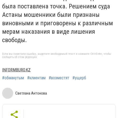
была поставлена точка. Решением суда
Астаны мошенники были признаны
виновными и приговорены к различным
мерам наказания в виде лишения
свободы.
Если вы заметили ошибку, выделите необходимый текст и нажмите Ctrl+Enter, чтобы
сообщить об этом редакции
INFORMBURO.KZ
#обманутым
#клиентам
#возместят
#ущерб
Светлана Антонова