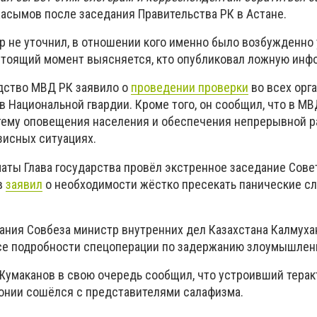
асымов после заседания Правительства РК в Астане.
тр не уточнил, в отношении кого именно было возбужденно
астоящий момент выясняется, кто опубликовал ложную инф
дство МВД РК заявило о
проведении проверки
во всех орг
 в Национальной гвардии. Кроме того, он сообщил, что в М
тему оповещения населения и обеспечения непрерывной 
зисных ситуациях.
маты Глава государства провёл экстренное заседание Сове
в
заявил
о необходимости жёстко пресекать панические сл
едания Совбеза министр внутренних дел Казахстана Калмух
се подробности спецоперации по задержанию злоумышлен
Жумаканов в свою очередь сообщил, что устроивший терак
лонии сошёлся с представителями салафизма.