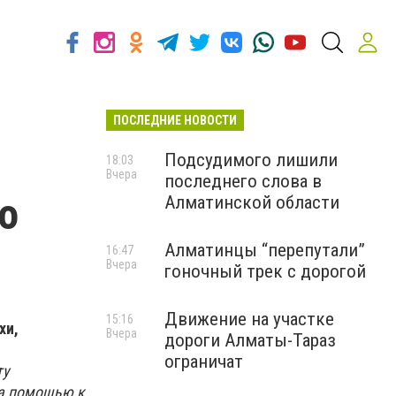
ПОСЛЕДНИЕ НОВОСТИ
Подсудимого лишили
18:03
Вчера
последнего слова в
о
Алматинской области
Алматинцы “перепутали”
16:47
Вчера
гоночный трек с дорогой
Движение на участке
15:16
хи,
Вчера
дороги Алматы-Тараз
ограничат
ту
за помощью к