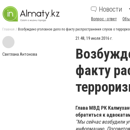
Новости
Вопрос - ответ
Объ
Главная
Возбуждено уголовное дело по факту распространения слухов о террориз
21:48, 19 июля 2016 г.
Возбужде
Светлана Антонова
факту ра
террориз
Глава МВД РК Калмухан
обратиться к адвоката
"Мы сейчас возбудили у
информацию. Посоветова