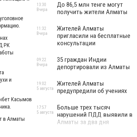
До 86,5 млн тенге могут
13:30
Вчера
получить жители Алматы
 уголовное
ормацию.
Жителей Алматы
11:32
Вчера
пригласили на бесплатные
анах
консультации
ВД РК
работы
35 граждан Индии
09:22
Вчера
депортировали из Алматы
та
ухи и
Жителей Алматы
19:02
5 августа
предупредили об учениях
анбет Касымов
ника.
Больше трех тысяч
17:57
5 августа
нарушений ПДД выявили в
т в Алматы
Алматы за два дня