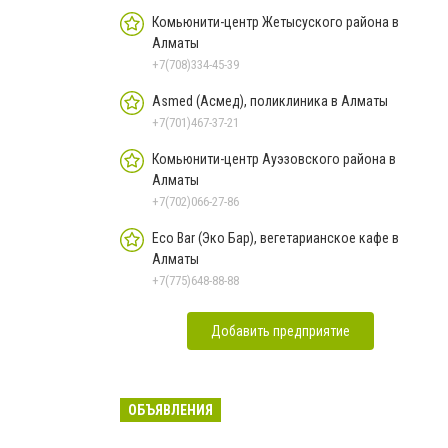
Комьюнити-центр Жетысуского района в
Алматы
+7(708)334-45-39
Asmed (Асмед), поликлиника в Алматы
+7(701)467-37-21
Комьюнити-центр Ауэзовского района в
Алматы
+7(702)066-27-86
Eco Bar (Эко Бар), вегетарианское кафе в
Алматы
+7(775)648-88-88
Добавить предприятие
ОБЪЯВЛЕНИЯ