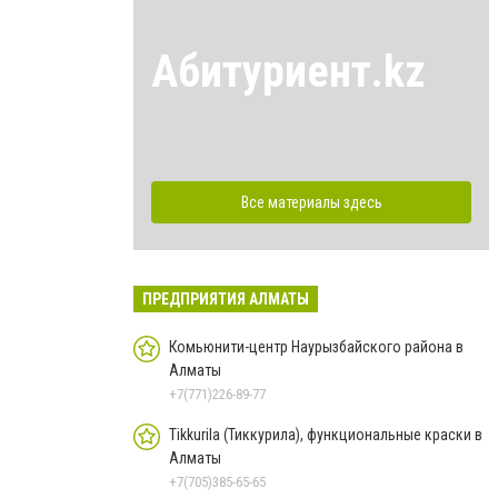
Абитуриент.kz
Все материалы здесь
ПРЕДПРИЯТИЯ АЛМАТЫ
Комьюнити-центр Наурызбайского района в
Алматы
+7(771)226-89-77
Tikkurila (Тиккурила), функциональные краски в
Алматы
+7(705)385-65-65