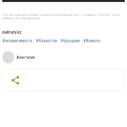
Если вы заметили ошибку, выделите необходимый текст и нажмите Ctrl+Enter, чтобы
сообщить об этом редакции
inalmaty.kz
#независимость
#Казахстан
#праздник
#Алматы
Анастасия