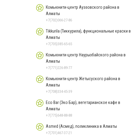
Комьюнити-центр Ауэзовского района в
Алматы
+7(702)066-27-86
Tikkurila (Тиккурила), функциональные краски в
Алматы
+7(705)385-65-65
Комьюнити-центр Наурызбайского района в
Алматы
+7(771)226-89-77
Комьюнити-центр Жетысуского района в
Алматы
+7(708)334-45-39
Eco Bar (Эко Бар), вегетарианское кафе в
Алматы
+7(775)648-88-88
Asmed (Асмед), поликлиника в Алматы
+7(701)467-37-21