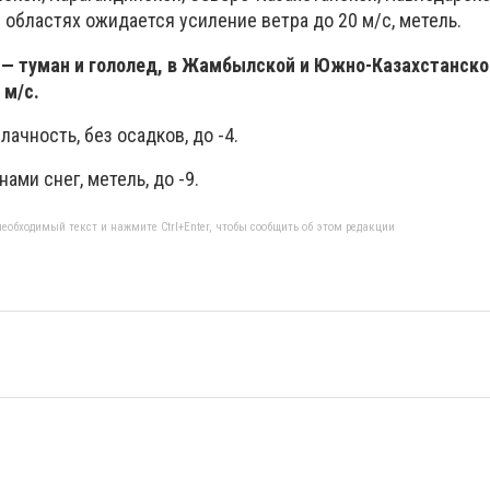
областях ожидается усиление ветра до 20 м/с, метель.
 — туман и гололед, в Жамбылской и Южно-Казахстанско
 м/с.
ачность, без осадков, до -4.
ами снег, метель, до -9.
еобходимый текст и нажмите Ctrl+Enter, чтобы сообщить об этом редакции