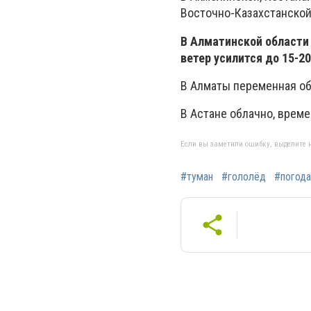
Восточно-Казахстанской 
В Алматинской области
ветер усилится до 15-20
В Алматы переменная обл
В Астане облачно, времен
Если вы заметили ошибку, выделите н
#туман
#гололёд
#погода