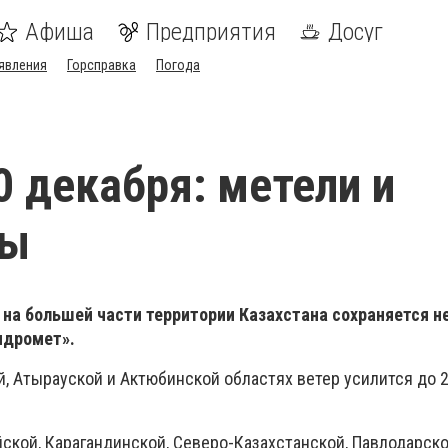
Афиша
Предприятия
Досуг
явления
Горсправка
Погода
0 декабря: метели и
ды
, на большей части территории Казахстана сохраняется н
идромет».
, Атырауской и Актюбинской областях ветер усилится до 2
ской, Карагандинской, Северо-Казахстанской, Павлодарско