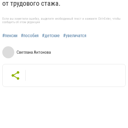
от трудового стажа.
Если вы заметили ошибку, выделите необходимый текст и нажмите Ctrl+Enter, чтобы
сообщить об этом редакции
#пенсии
#пособия
#детские
#увеличатся
Светлана Антонова