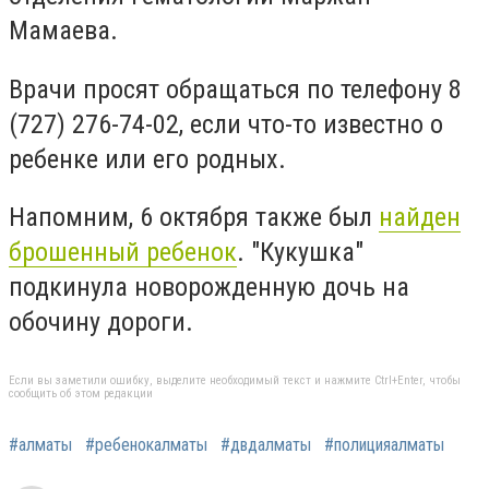
Мамаева.
Врачи просят обращаться по телефону 8
(727) 276-74-02, если что-то известно о
ребенке или его родных.
Напомним, 6 октября также был
найден
брошенный ребенок
. "Кукушка"
подкинула новорожденную дочь на
обочину дороги.
Если вы заметили ошибку, выделите необходимый текст и нажмите Ctrl+Enter, чтобы
сообщить об этом редакции
#алматы
#ребенокалматы
#двдалматы
#полицияалматы