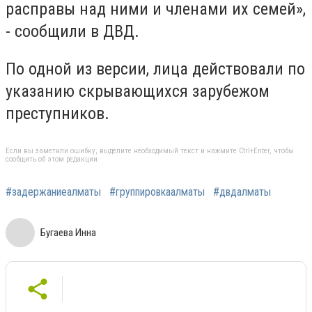
расправы над ними и членами их семей»,
- сообщили в ДВД.
По одной из версии, лица действовали по
указанию скрывающихся зарубежом
преступников.
Если вы заметили ошибку, выделите необходимый текст и нажмите Ctrl+Enter, чтобы
сообщить об этом редакции
#задержаниеалматы
#группировкаалматы
#двдалматы
Бугаева Инна