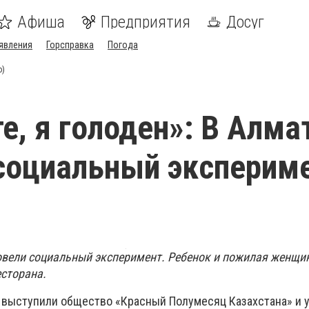
Афиша
Предприятия
Досуг
явления
Горсправка
Погода
о)
е, я голоден»: В Алм
социальный эксперим
вели социальный эксперимент. Ребенок и пожилая женщи
есторана.
 выступили общество «Красный Полумесяц Казахстана» и 