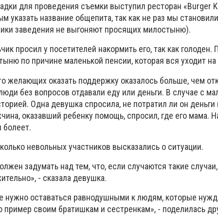
щадки для проведения съемки выступил ресторан «Burger K
м указать название общепита, так как не раз мы становил
ники заведения не выгоняют просящих милостыню).
чик просил у посетителей накормить его, так как голоден.
ыню по причине маленькой пенсии, которая вся уходит на
то желающих оказать поддержку оказалось больше, чем от
юди без вопросов отдавали еду или деньги. В случае с м
торией. Одна девушка спросила, не потратил ли он деньги 
ина, оказавший ребенку помощь, спросил, где его мама. Н
и болеет.
колько невольных участников высказались о ситуации.
олжен задумать над тем, что, если случаются такие случаи
тельно», - сказала девушка.
 не нужно оставаться равнодушными к людям, которые нужд
ю пример своим братишкам и сестренкам», - поделилась др