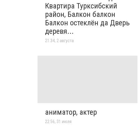
Квартира Турксибский
район, Балкон балкон
Балкон остеклён да Дверь
деревя...
21:34, 2 августа
аниматор, актер
22:56, 31 июля