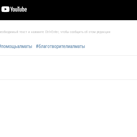
еобходимый текст и нажмите Ctrl+Enter, чтобы сообщить об этом редакции
#помощьалматы
#благотворителиалматы