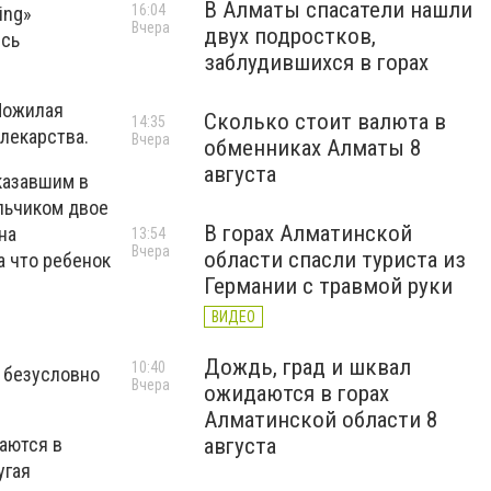
В Алматы спасатели нашли
16:04
ing»
Вчера
двух подростков,
ись
заблудившихся в горах
 Пожилая
Сколько стоит валюта в
14:35
 лекарства.
Вчера
обменниках Алматы 8
августа
казавшим в
альчиком двое
В горах Алматинской
на
13:54
Вчера
области спасли туриста из
а что ребенок
Германии с травмой руки
ВИДЕО
Дождь, град и шквал
10:40
, безусловно
Вчера
ожидаются в горах
Алматинской области 8
августа
аются в
угая