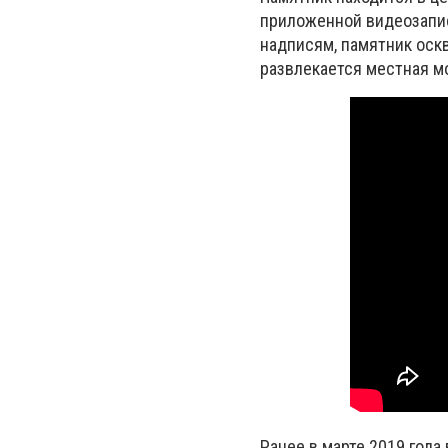
приложенной видеозапис
надписям, памятник оск
развлекается местная м
Ранее в марте 2019 года