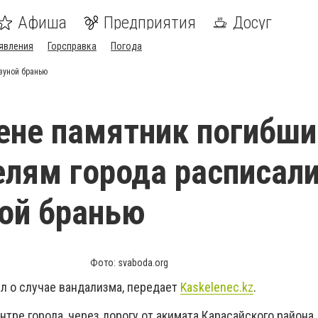
Афиша
Предприятия
Досуг
явления
Горсправка
Погода
зуной бранью
ене памятник погибши
лям города расписал
ой бранью
Фото: svaboda.org
 о случае вандализма, передает
Kaskelenec.kz
.
нтре города, через дорогу от акимата Карасайского района.