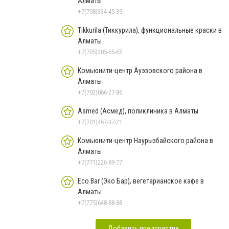
Алматы
+7(708)334-45-39
Tikkurila (Тиккурила), функциональные краски в
Алматы
+7(705)385-65-65
Комьюнити-центр Ауэзовского района в
Алматы
+7(702)066-27-86
Asmed (Асмед), поликлиника в Алматы
+7(701)467-37-21
Комьюнити-центр Наурызбайского района в
Алматы
+7(771)226-89-77
Eco Bar (Эко Бар), вегетарианское кафе в
Алматы
+7(775)648-88-88
Добавить предприятие