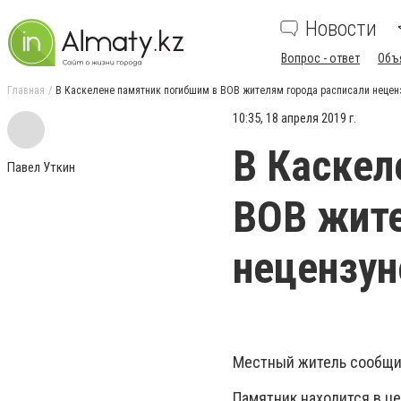
Новости
Вопрос - ответ
Объ
Главная
В Каскелене памятник погибшим в ВОВ жителям города расписали нецен
10:35, 18 апреля 2019 г.
В Каскел
Павел Уткин
ВОВ жите
нецензун
Местный житель сообщил
Памятник находится в це