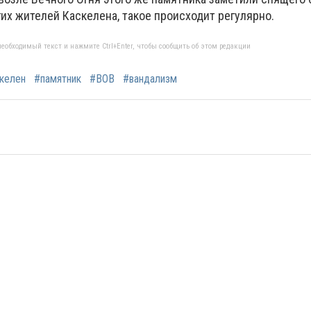
их жителей Каскелена, такое происходит регулярно.
еобходимый текст и нажмите Ctrl+Enter, чтобы сообщить об этом редакции
келен
#памятник
#ВОВ
#вандализм