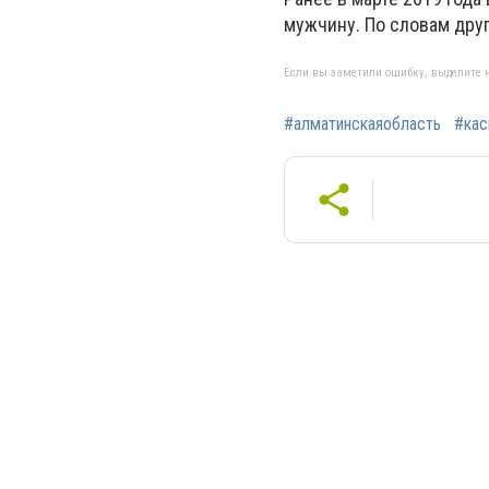
мужчину. По словам друг
Если вы заметили ошибку, выделите н
#алматинскаяобласть
#кас