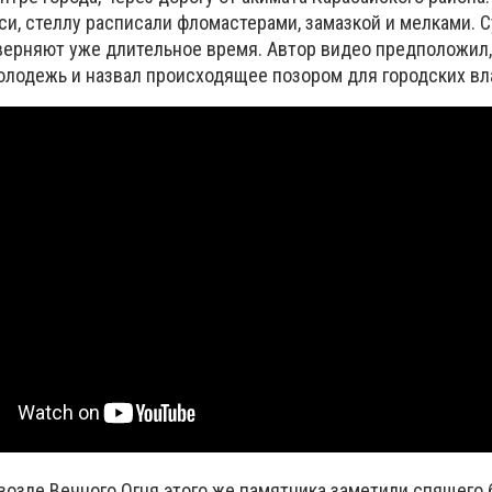
и, стеллу расписали фломастерами, замазкой и мелками. С
верняют уже длительное время. Автор видео предположил,
олодежь и назвал происходящее позором для городских вл
 возле Вечного Огня этого же памятника заметили спящего