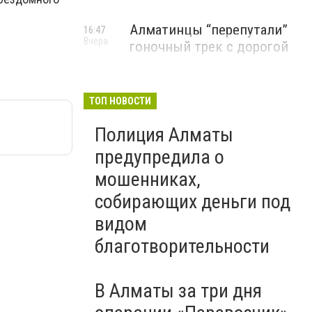
Алматинцы “перепутали”
16:47
Вчера
гоночный трек с дорогой
ТОП НОВОСТИ
Полиция Алматы
предупредила о
мошенниках,
собирающих деньги под
видом
благотворительности
В Алматы за три дня