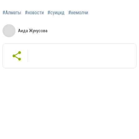
#Алматы
#новости
#суицид
#немолчи
Аида Жунусова