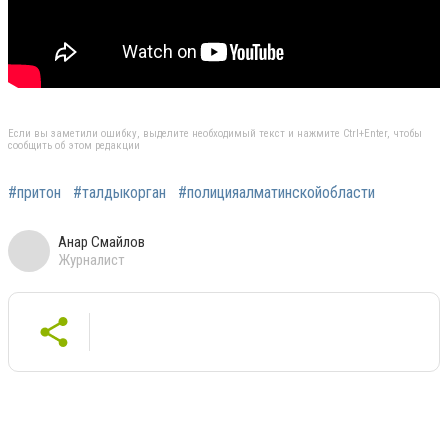
Если вы заметили ошибку, выделите необходимый текст и нажмите Ctrl+Enter, чтобы
сообщить об этом редакции
#притон
#талдыкорган
#полицияалматинскойобласти
Анар Смайлов
Журналист