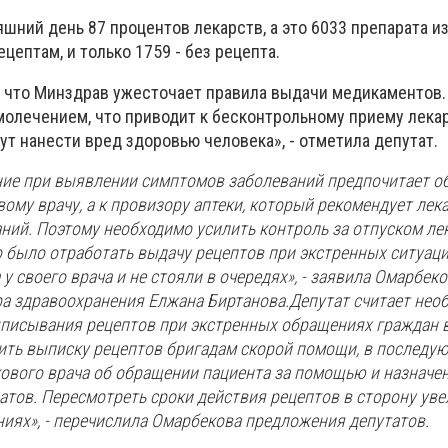
яшний день 87 процентов лекарств, а это 6033 препарата из
цептам, и только 1759 - без рецепта.
 что Минздрав ужесточает правила выдачи медикаментов.
молечением, что приводит к бесконтрольному приему лек
ут нанести вред здоровью человека», - отметила депутат.
ние при выявлении симптомов заболеваний предпочитает о
ому врачу, а к провизору аптеки, который рекомендует лека
ний. Поэтому необходимо усилить контроль за отпуском лек
 было отработать выдачу рецептов при экстренных ситуаци
у своего врача и не стояли в очередях», - заявила Омарбек
ра здравоохранения Елжана Биртанова.Депутат считает не
писывания рецептов при экстренных обращениях граждан 
ить выписку рецептов бригадам скорой помощи, в последу
ового врача об обращении пациента за помощью и назначе
атов. Пересмотреть сроки действия рецептов в сторону уве
иях», - перечислила Омарбекова предложения депутатов.