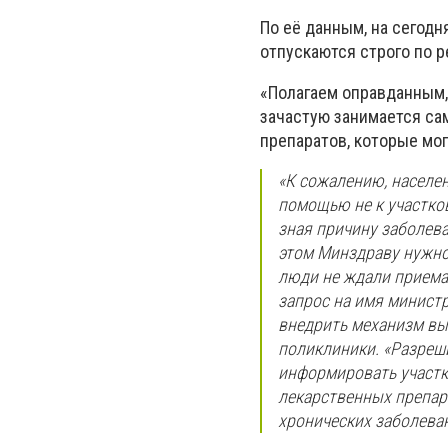
По её данным, на сегодн
отпускаются строго по ре
«Полагаем оправданным,
зачастую занимается са
препаратов, которые мог
«К сожалению, населе
помощью не к участков
зная причину заболева
этом Минздраву нужно
люди не ждали приема 
запрос на имя минист
внедрить механизм вы
поликлиники. «Разреш
информировать участк
лекарственных препар
хронических заболеван