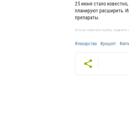
25 июня стало известно,
планируют расширить. И
препараты.
Если вы заметили ошибку, выделите н
#лекарства
#рецепт
#апт