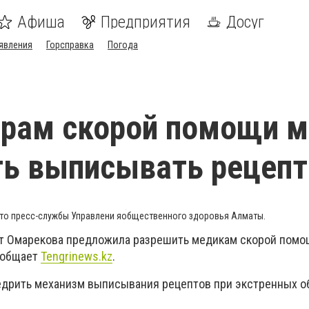
Афиша
Предприятия
Досуг
явления
Горсправка
Погода
рам скорой помощи м
ть выписывать рецеп
то пресс-службы Управлени яобщественного здоровья Алматы.
т Омарекова предложила разрешить медикам скорой помо
ообщает
Tengrinews.kz
.
едрить механизм выписывания рецептов при экстренных 