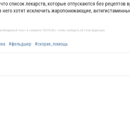
 что список лекарств, которые отпускаются без рецептов в
з него хотят исключить жаропонижающие, антигистаминны
еобходимый текст и нажмите Ctrl+Enter, чтобы сообщить об этом редакции
ека
#фельдшер
#скорая_помощь