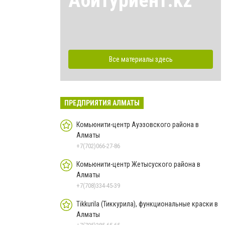
Абитуриент.kz
Все материалы здесь
ПРЕДПРИЯТИЯ АЛМАТЫ
Комьюнити-центр Ауэзовского района в
Алматы
+7(702)066-27-86
Комьюнити-центр Жетысуского района в
Алматы
+7(708)334-45-39
Tikkurila (Тиккурила), функциональные краски в
Алматы