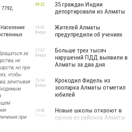
35 граждан Индии
09:22
 7792,
депортировали из Алматы
Жителей Алматы
 Население
19:02
Вчера
предупредили об учениях
арственных
Больше трех тысяч
17:57
бращаться за
Вчера
нарушений ПДД выявили в
рства, не
Алматы за два дня
арств, но при
ях, чтобы
Крокодил Фидель из
15:54
ова, зачитывая
Вчера
зоопарка Алматы отметил
обходимым
юбилей
в
ющем
нии
Новые школы откроют в
14:48
Вчера
личения при
одном из районов Алматы