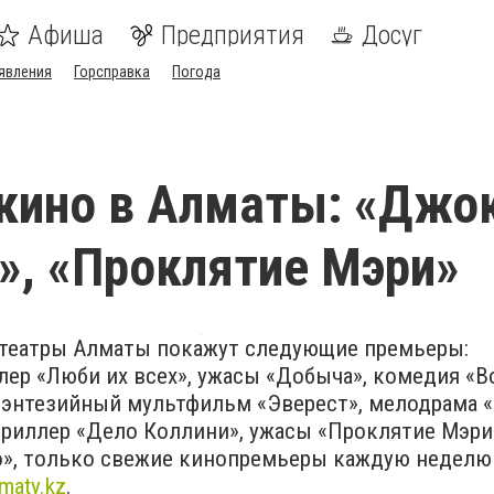
Афиша
Предприятия
Досуг
явления
Горсправка
Погода
кино в Алматы: «Джок
», «Проклятие Мэри»
отеатры Алматы покажут следующие премьеры:
лер «Люби их всех», ужасы «Добыча», комедия «В
фэнтезийный мультфильм «Эверест», мелодрама 
триллер «Дело Коллини», ужасы «Проклятие Мэри
ло», только свежие кинопремьеры каждую неделю
lmaty.kz
.