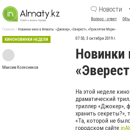
Новости
Вопрос - ответ
Объ
Главная
Новинки кино в Алматы: «Джокер», «Эверест», «Проклятие Мэри»
07:50, 3 октября 2019 г.
КИНОНОВИНКИ НЕДЕЛИ
Новинки 
«Эверест
Максим Колесников
На этой неделе кин
драматический трил
триллер «Джокер», 
хранить секреты?», 
«Та, которой не бы
городском сайте
inA