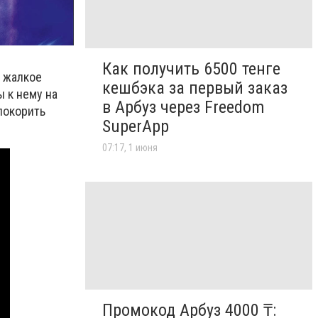
Как получить 6500 тенге
ё жалкое
кешбэка за первый заказ
 к нему на
в Арбуз через Freedom
покорить
SuperApp
07:17, 1 июня
Промокод Арбуз 4000 ₸: