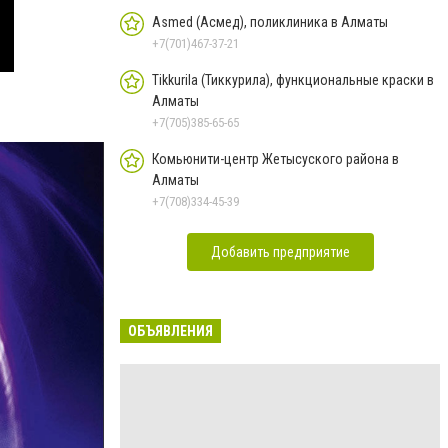
Asmed (Асмед), поликлиника в Алматы
+7(701)467-37-21
Tikkurila (Тиккурила), функциональные краски в
Алматы
+7(705)385-65-65
Комьюнити-центр Жетысуского района в
Алматы
+7(708)334-45-39
Добавить предприятие
ОБЪЯВЛЕНИЯ