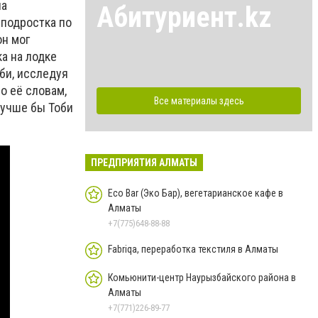
ла
Абитуриент.kz
 подростка по
он мог
а на лодке
оби, исследуя
о её словам,
Все материалы здесь
 Лучше бы Тоби
ПРЕДПРИЯТИЯ АЛМАТЫ
Eco Bar (Эко Бар), вегетарианское кафе в
Алматы
+7(775)648-88-88
Fabriqa, переработка текстиля в Алматы
Комьюнити-центр Наурызбайского района в
Алматы
+7(771)226-89-77