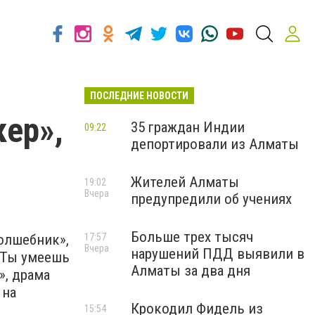
ПОСЛЕДНИЕ НОВОСТИ
ер»,
35 граждан Индии
09:22
депортировали из Алматы
Жителей Алматы
19:02
Вчера
предупредили об учениях
Больше трех тысяч
олшебник»,
17:57
Вчера
нарушений ПДД выявили в
«Ты умеешь
Алматы за два дня
», драма
 на
Крокодил Фидель из
15:54