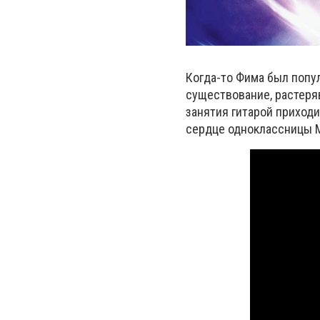
Когда-то Фима был попу
существование, растеряв
занятия гитарой приход
сердце одноклассницы 