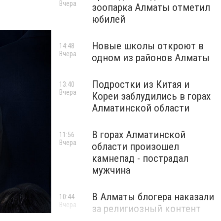
Вчера
зоопарка Алматы отметил
юбилей
Новые школы откроют в
14:48
Вчера
одном из районов Алматы
Подростки из Китая и
13:40
Вчера
Кореи заблудились в горах
Алматинской области
В горах Алматинской
11:56
Вчера
области произошел
камнепад - пострадал
мужчина
В Алматы блогера наказали
10:44
Вчера
за религиозный контент