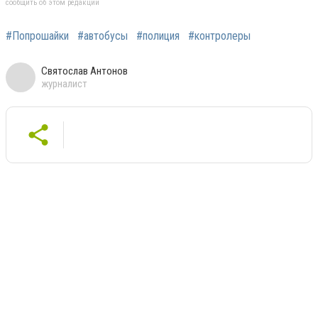
сообщить об этом редакции
#Попрошайки
#автобусы
#полиция
#контролеры
Святослав Антонов
журналист