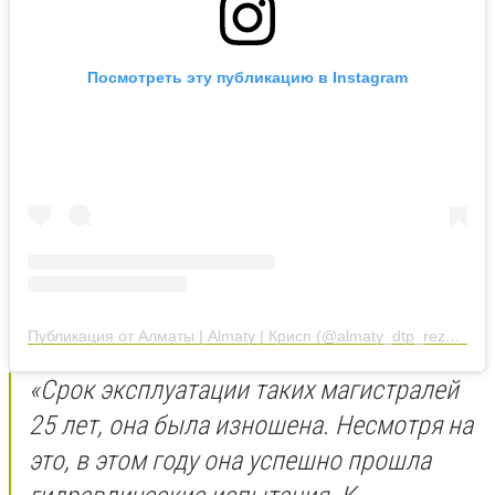
Посмотреть эту публикацию в Instagram
Публикация от Алматы | Almaty | Крисп (@almaty_dtp_rezerv)
14
«Срок эксплуатации таких магистралей
25 лет, она была изношена. Несмотря на
это, в этом году она успешно прошла