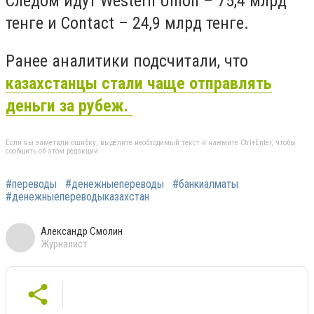
Следом идут Western Union – 75,4 млрд
тенге и Contact – 24,9 млрд тенге.
Ранее аналитики подсчитали, что
казахстанцы стали чаще отправлять
деньги за рубеж.
Если вы заметили ошибку, выделите необходимый текст и нажмите Ctrl+Enter, чтобы
сообщить об этом редакции
#переводы
#денежныепереводы
#банкиалматы
#денежныепереводыказахстан
Александр Смолин
Журналист