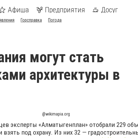
Афиша
Предприятия
Досуг
явления
Горсправка
Погода
ания могут стать
ами архитектуры в
@wikimapia.org
цев эксперты «Алматыгенплан» отобрали 229 объ
взять под охрану. Из них 32 — градостроительн