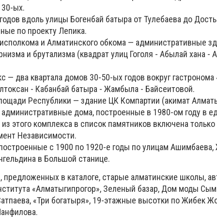
 30-ых.
одов вдоль улицы Богенбай батыра от Тулебаева до Досты
ные по проекту Лепика.
исполкома и Алматинского обкома — административные зд
рнизма и брутализма (квадрат улиц Гоголя - Абылай хана - А
с — два квартала домов 30-50-ых годов вокруг гастронома
лтоксан - Кабанбай батыра - Жамбыла - Байсеитовой.
лощади Республики — здание ЦК Компартии (акимат Алматы
 административные дома, построенные в 1980-ом году в е
 из этого комплекса в список памятников включена только
мент Независимости.
построенные с 1900 по 1920-е годы по улицам Ашимбаева,
нгельдина в Большой станице.
, предложенных в каталоге, старые алматинские школы, ав
института «Алматыгипрогор», Зеленый базар, Дом моды Сым
Сатпаева, «Три богатыря», 19-этажные высотки по Жибек Ж
Панфилова.