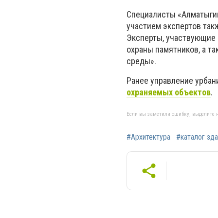
Специалисты «Алматыгип
участием экспертов так
Эксперты, участвующие 
охраны памятников, а та
среды».
Ранее управление урбан
охраняемых объектов
.
Если вы заметили ошибку, выделите н
#Архитектура
#каталог зда