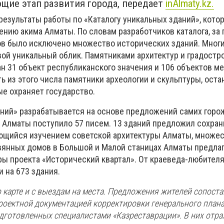
щие этап развития города, передает
inAlmaty.kz.
результаты работы по «Каталогу уникальных зданий», кото
ению акима Алматы. По словам разработчиков каталога, за
ов было исключено множество исторических зданий. Мног
вой уникальный облик. Памятниками архитектур и градостр
н 31 объект республиканского значения и 106 объектов м
ь из этого числа памятники археологии и скульптуры, оста
ые охраняет государство.
аний» разрабатывается на основе предложений самих горо
й Алматы поступило 57 писем. 13 зданий предложил сохран
ающийся изучением советской архитектуры Алматы, множе
янных домов в Большой и Малой станицах Алматы предла
ры проекта «Исторический квартал». От краеведа-любител
 на 673 здания.
 карте и с выездам на места. Предложения жителей сопоста
роектной документацией корректировки генерального план
одготовленных специалистами «Казреставрации». В них отр