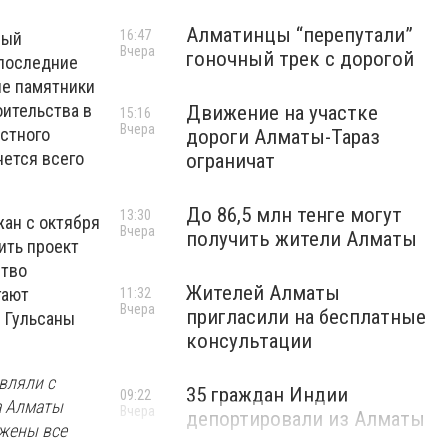
Алматинцы “перепутали”
16:47
рый
Вчера
гоночный трек с дорогой
 последние
ие памятники
оительства в
Движение на участке
15:16
Вчера
естного
дороги Алматы-Тараз
нется всего
ограничат
До 86,5 млн тенге могут
13:30
жан с октября
Вчера
получить жители Алматы
ить проект
ство
Жителей Алматы
гают
11:32
Вчера
пригласили на бесплатные
я Гульсаны
консультации
вляли с
35 граждан Индии
09:22
а Алматы
Вчера
депортировали из Алматы
ажены все