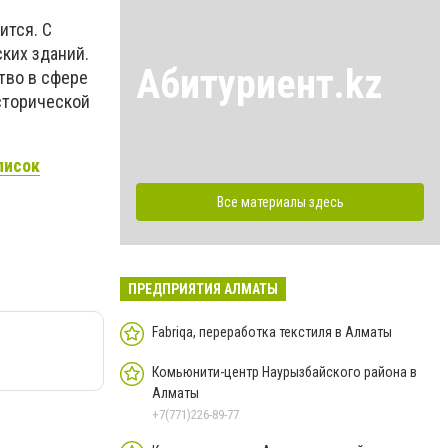
ится. С
ких зданий.
Абитуриент.kz
тво в сфере
исторической
писок
Все материалы здесь
ПРЕДПРИЯТИЯ АЛМАТЫ
Fabriqa, переработка текстиля в Алматы
Комьюнити-центр Наурызбайского района в
Алматы
+7(771)226-89-77