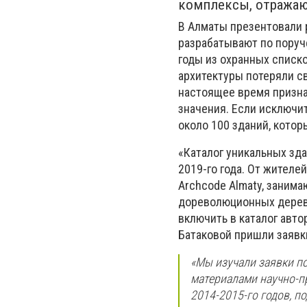
комплексы, отражаю
В Алматы презентовали 
разрабатывают по поруч
годы из охранных списк
архитектуры потеряли с
настоящее время призна
значения. Если исключит
около 100 зданий, котор
«Каталог уникальных зд
2019-го года. От жителе
Archcode Almaty, заним
дореволюционных дерев
включить в каталог авто
Батаковой пришли заявки
«Мы изучали заявки по
материалами научно-п
2014-2015-го годов, п