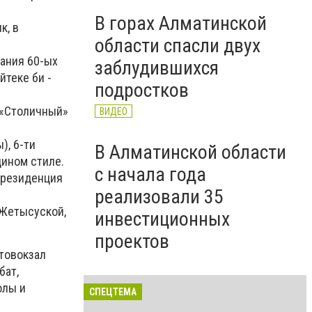
В горах Алматинской
к, в
области спасли двух
ания 60-ых
заблудившихся
йтеке би -
подростков
 «Столичный»
ВИДЕО
), 6-ти
В Алматинской области
дином стиле.
с начала года
 резиденция
реализовали 35
 Жетысуской,
инвестиционных
проектов
товокзал
бат,
олы и
СПЕЦТЕМА