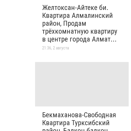
Желтоксан-Айтеке би.
Квартира Алмалинский
район, Продам
трёхкомнатную квартиру
в центре города Алмат...
21:36, 2 августа
Бекмаханова-Свободная
Квартира Турксибский
район, Балкон балкон