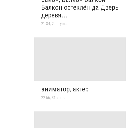
Балкон остеклён да Дверь
деревя...
21:34, 2 августа
аниматор, актер
22:56, 31 июля