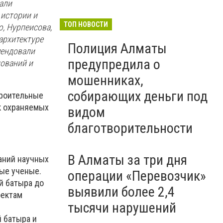
али
 истории и
ТОП НОВОСТИ
, Нурпеисова,
архитектуре
Полиция Алматы
мендовали
предупредила о
дований и
мошенниках,
собирающих деньги под
троительные
к охраняемых
видом
благотворительности
В Алматы за три дня
аний научных
ные ученые.
операции «Перевозчик»
й батыра до
выявили более 2,4
оектам
тысячи нарушений
 батыра и