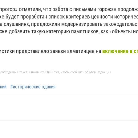
рогор» отметили, что работа с письмами горожан продолж
же будет проработан список критериев ценности историчес
в слушаниях, предложили модернизировать законодательс
кже добавить такую категорию памятников, как «объекты 
истики представляло заявки алматинцев на
включение в с
еобходимый текст и нажмите Ctrl+Enter, чтобы сообщить об этом редакции
ний
#исторические здания