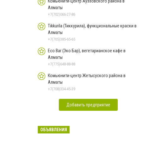
Комьюнити-центр Ауэзовского района в
Алматы
+7(702)066-27-86
Tikkurila (Тиккурила), функциональные краски в
Алматы
+7(705)385-65-65
Eco Bar (Эко Бар), вегетарианское кафе в
Алматы
+7(775)648-88-88
Комьюнити-центр Жетысуского района в
Алматы
+7(708)334-45-39
Добавить предприятие
ОБЪЯВЛЕНИЯ