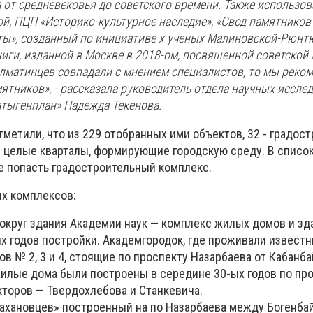
 от средневековья до советского времени. Также использов
й, ПЦП «Историко-культурное наследие», «Свод памятников
ты», созданный по инициативе х ученых Малиновской-Рюнтю
ниги, изданной в Москве в 2018-ом, посвященной советской 
алматинцев совпадали с мнением специалистов, то мы реко
мятников», - рассказала руководитель отдела научных иссле
тыгенплан» Надежда Текенова.
тметили, что из 229 отобранных ими объектов, 32 - градос
целые кварталы, формирующие городскую среду. В списо
 попасть градостроительный комплекс.
х комплексов:
вокруг здания Академии наук — комплекс жилых домов и зд
х годов постройки. Академгородок, где проживали извест
 № 2, 3 и 4, стоящие по проспекту Назарбаева от Кабанба
Жилые дома были построены в середине 30-ых годов по пр
кторов — Твердохлебова и Станкевича.
ахановцев» построенный на по Назарбаева между Богенбай