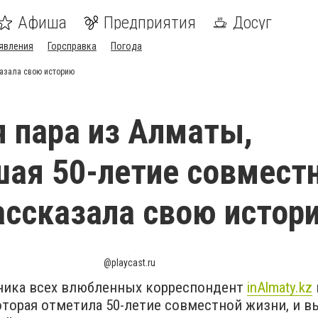
Афиша
Предприятия
Досуг
явления
Горсправка
Погода
казала свою историю
 пара из Алматы,
ая 50-летие совмест
ассказала свою истор
@playcast.ru
ника всех влюбленных корреспондент
inAlmaty.kz
оторая отметила 50-летие совместной жизни, и в