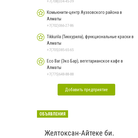
+7(708)334-45-39
Комьюнити-центр Ауэзовского района в
Алматы
+7(702)066-27-86
Tikkurila (Тиккурила), функциональные краски в
Алматы
+7(705)385-65-65
Eco Bar (Эко Бар), вегетарианское кафе в
Алматы
+7(775)648-88-88
Добавить предприятие
ОБЪЯВЛЕНИЯ
Желтоксан-Айтеке би.