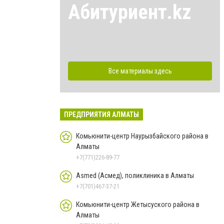
Абитуриент.kz
Все материалы здесь
ПРЕДПРИЯТИЯ АЛМАТЫ
Комьюнити-центр Наурызбайского района в
Алматы
+7(771)226-89-77
Asmed (Асмед), поликлиника в Алматы
+7(701)467-37-21
Комьюнити-центр Жетысуского района в
Алматы