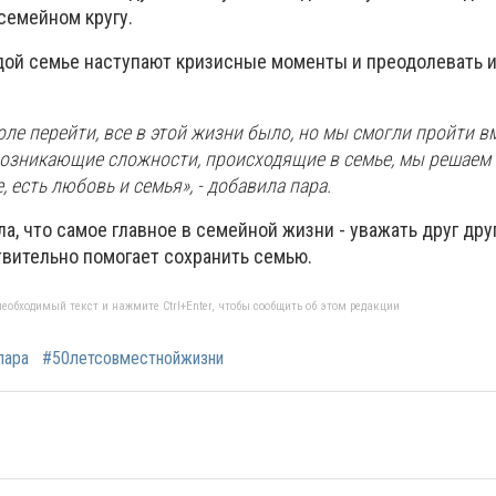
семейном кругу.
ждой семье наступают кризисные моменты и преодолевать и
оле перейти, все в этой жизни было, но мы смогли пройти в
возникающие сложности, происходящие в семье, мы решаем 
 есть любовь и семья», - добавила пара.
а, что самое главное в семейной жизни - уважать друг друг
ствительно помогает сохранить семью.
еобходимый текст и нажмите Ctrl+Enter, чтобы сообщить об этом редакции
пара
#50летсовместнойжизни