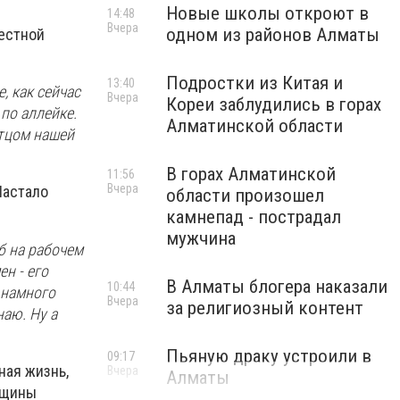
Новые школы откроют в
14:48
Вчера
одном из районов Алматы
местной
Подростки из Китая и
13:40
, как сейчас
Вчера
Кореи заблудились в горах
по аллейке.
Алматинской области
отцом нашей
В горах Алматинской
11:56
Вчера
Настало
области произошел
камнепад - пострадал
мужчина
б на рабочем
ен - его
В Алматы блогера наказали
10:44
 намного
Вчера
за религиозный контент
наю. Ну а
Пьяную драку устроили в
09:17
ная жизнь,
Вчера
Алматы
овщины