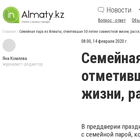
Новости
Вопрос - ответ
Объ
Главная
Семейная пара из Алматы, отметившая 50-летие совместной жизни, расс
08:00, 14 февраля 2020 г.
Семейная
Яна Комлева
журналист-редактор
отметивш
жизни, р
В преддверии празд
с семейной парой, к