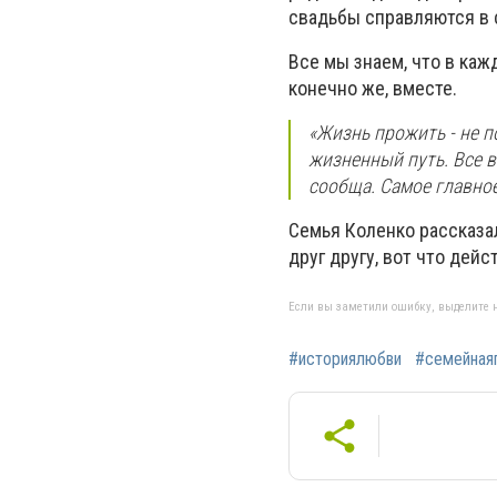
свадьбы справляются в 
Все мы знаем, что в ка
конечно же, вместе.
«Жизнь прожить - не п
жизненный путь. Все 
сообща. Самое главное,
Семья Коленко рассказал
друг другу, вот что дей
Если вы заметили ошибку, выделите н
#историялюбви
#семейная