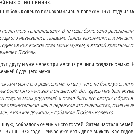
мейных отношениях.
и Любовь Коленко познакомились в далеком 1970 году на 
 на летнюю танцплощадку. В те годы было одно развлечение
огда это называлось танцами. Танцы закончились, и мы шли 
, один из них вскоре стал моим мужем, а второй крестным 
поминает Любовь.
руг другу и уже через три месяца решили создать семью. 
семьей будущего мужа.
акомиться с его родителями. Отца у него не было уже, поги
ьев было пять человек и он шестой. Вот здесь мне был экзам
ли старше моих родителей и стало быть его сестры и братья
ла стеснительная, как я пережила это знакомство, сама не з
ась, жили мы дружно», - добавила Любовь Коленко.
шную, собралось очень много гостей. Затем настала семей
 1971 и 1975 году. Сейчас уже есть двое внуков. Все год