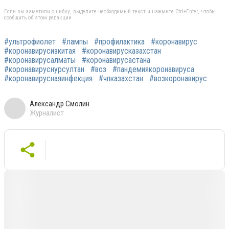
Если вы заметили ошибку, выделите необходимый текст и нажмите Ctrl+Enter, чтобы
сообщить об этом редакции
#ультрофиолет
#лампы
#профилактика
#коронавирус
#коронавирусизкитая
#коронавирусказахстан
#коронавирусалматы
#коронавирусастана
#коронавируснурсултан
#воз
#пандемиякоронавируса
#коронавируснаяинфекция
#чпказахстан
#возкоронавирус
Александр Смолин
Журналист